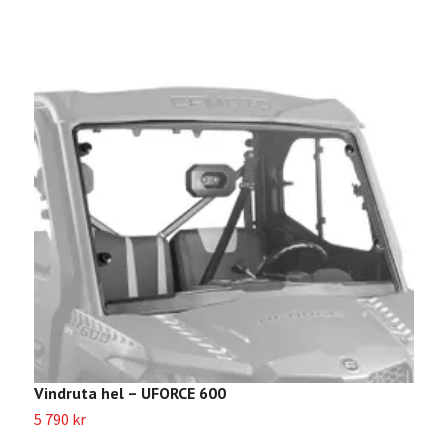
Vindruta hel – UFORCE 600
B
5 790 kr
4