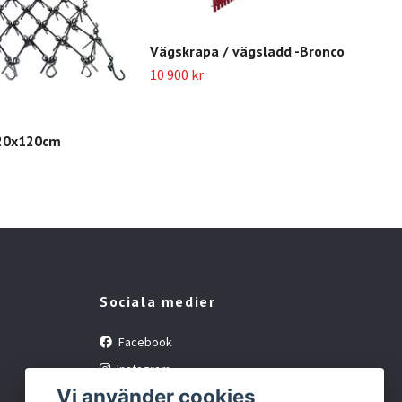
Vägskrapa / vägsladd -Bronco
Bor
10 900 kr
Bri
39 9
20x120cm
Sociala medier
Facebook
Instagram
Vi använder cookies
YouTube