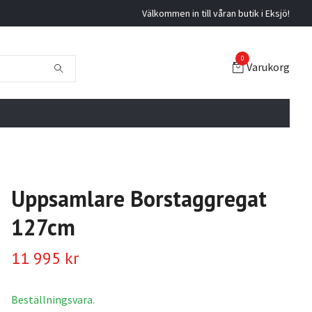
Välkommen in till våran butik i Eksjö!
0
Varukorg
Uppsamlare Borstaggregat
127cm
11 995 kr
Beställningsvara.