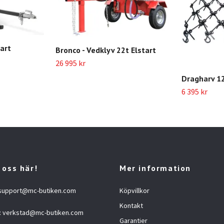
art
Bronco - Vedklyv 22t Elstart
26 995 kr
Dragharv 1
6 395 kr
 oss här!
Mer information
support@mc-butiken.com
Köpvillkor
Kontakt
:
verkstad@mc-butiken.com
Garantier