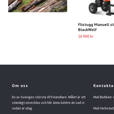
Flistugg Manuell st
BlackWolf
16 900 kr
Om oss
Kontakta
En av Sveriges största ATV-handlare. Målet är att
Mail Butiken:
ständigt utvecklas och blir ännu bättre än vad vi
redan är idag.
Mail Verkstad