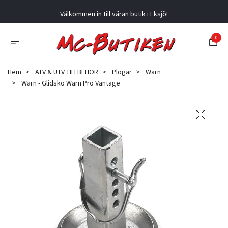
Välkommen in till våran butik i Eksjö!
0
Hem
ATV & UTV TILLBEHÖR
Plogar
Warn
Warn - Glidsko Warn Pro Vantage