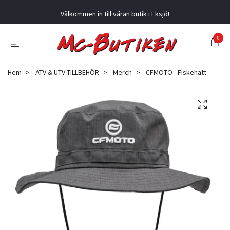
Välkommen in till våran butik i Eksjö!
0
Hem
ATV & UTV TILLBEHÖR
Merch
CFMOTO - Fiskehatt