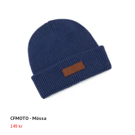
C
1
CFMOTO - Mössa
149 kr