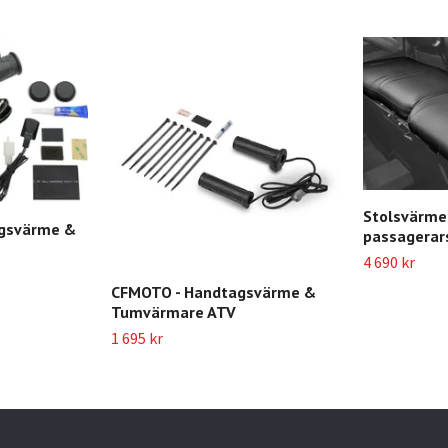
Stolsvärme
agsvärme &
passagerar
4 690 kr
CFMOTO - Handtagsvärme &
Tumvärmare ATV
1 695 kr