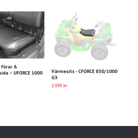
 förar &
Värmesits - CFORCE 850/1000
sida – UFORCE 1000
G3
2 090 kr
APG
vär
995 