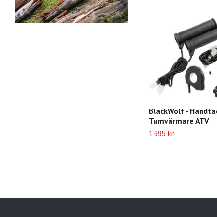
BlackWolf - Handt
Tumvärmare ATV
1 695 kr