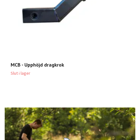
MCB - Upphöjd dragkrok
D
1
Slut i lager